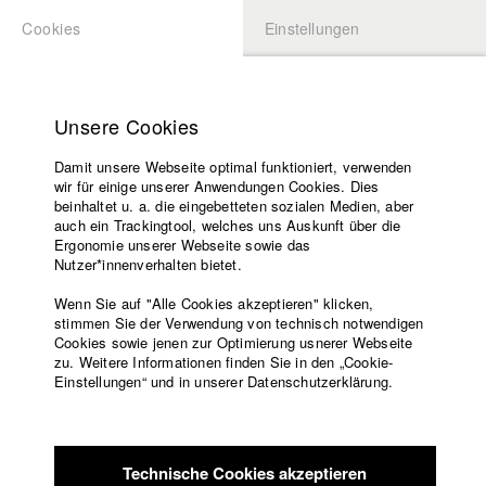
Cookies
Einstellungen
BEWERBUNG
LOGIN
Startseite
Hochschule
Unsere Cookies
Lehrangebot
Damit unsere Webseite optimal funktioniert, verwenden
Lehrende
Studierende / Alumni
wir für einige unserer Anwendungen Cookies. Dies
Filme
beinhaltet u. a. die eingebetteten sozialen Medien, aber
auch ein Trackingtool, welches uns Auskunft über die
Presse
Ergonomie unserer Webseite sowie das
Katharina Ludwig
Freundeskreis
Nutzer*innenverhalten bietet.
Service
Wenn Sie auf "Alle Cookies akzeptieren" klicken,
Abt. III - Kino- und Fernsehfilm |
Jahrgang 2007
stimmen Sie der Verwendung von technisch notwendigen
Cookies sowie jenen zur Optimierung usnerer Webseite
zu. Weitere Informationen finden Sie in den „Cookie-
Englisch
Startseite
Einstellungen“ und in unserer Datenschutzerklärung.
Moritz Hoffmann
Facebook
Bewerbung
Kontakt
Vorlesungsverzeichnis
Abt. III - Kino- und Fernsehfilm |
Jahrgang 2021
Code of
Technische Cookies akzeptieren
Conduct