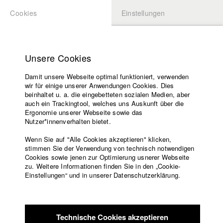
Cookies
Einstellungen
BEWERBUNG
LOGIN
Startseite
Hochschule
Unsere Cookies
Lehrangebot
Damit unsere Webseite optimal funktioniert, verwenden
Lehrende
Studierende / Alumni
wir für einige unserer Anwendungen Cookies. Dies
Filme
beinhaltet u. a. die eingebetteten sozialen Medien, aber
auch ein Trackingtool, welches uns Auskunft über die
Presse
Ergonomie unserer Webseite sowie das
Katharina Ludwig
Freundeskreis
Nutzer*innenverhalten bietet.
Service
Wenn Sie auf "Alle Cookies akzeptieren" klicken,
Abt. III - Kino- und Fernsehfilm |
Jahrgang 2007
stimmen Sie der Verwendung von technisch notwendigen
Cookies sowie jenen zur Optimierung usnerer Webseite
zu. Weitere Informationen finden Sie in den „Cookie-
Englisch
Startseite
Einstellungen“ und in unserer Datenschutzerklärung.
Moritz Hoffmann
Facebook
Bewerbung
Kontakt
Vorlesungsverzeichnis
Abt. III - Kino- und Fernsehfilm |
Jahrgang 2021
Code of
Technische Cookies akzeptieren
Conduct