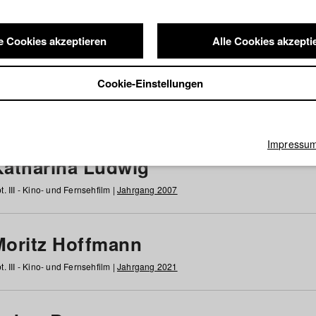
e Cookies akzeptieren
Alle Cookies akzepti
nde / Alumni
Cookie-Einstellungen
g
h
i
j
k
l
m
n
o
p
q
r
s
t
u
v
w
x
y
z
Alle
Impressu
Katharina Ludwig
t. III - Kino- und Fernsehfilm |
Jahrgang 2007
Moritz Hoffmann
t. III - Kino- und Fernsehfilm |
Jahrgang 2021