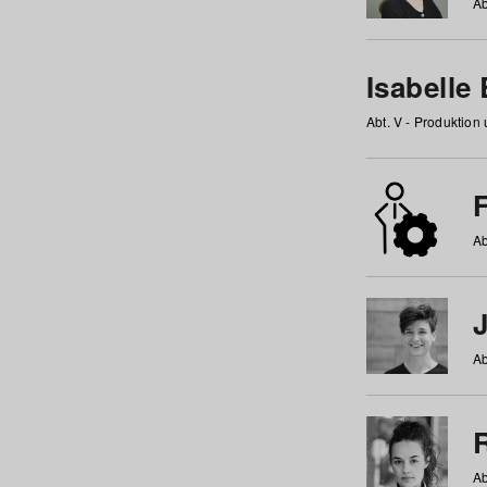
Ab
Isabelle
Abt. V - Produktion
F
Ab
Ab
Ab