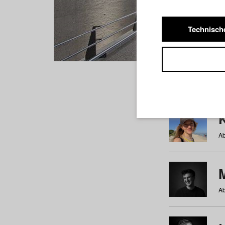
Technisch
Studiere
a
b
c
d
e
f
Ab
Ab