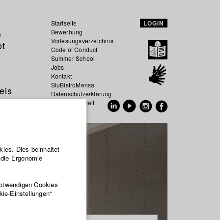
Startseite
LOGIN
e
Bewerbung
Vorlesungsverzeichnis
ot
Code of Conduct
Summer School
Jobs
Kontakt
StuBistroMensa
eis
Datenschutzerklärung
Datensicherheit
EN
DE
ies. Dies beinhaltet
r die Ergonomie
notwendigen Cookies
kie-Einstellungen“