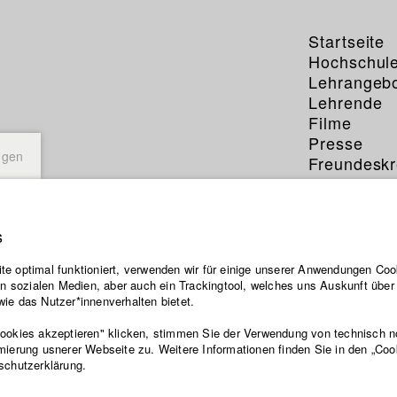
Startseite
Hochschul
Lehrangeb
Lehrende
Filme
Presse
ngen
Freundeskr
Service
s
e optimal funktioniert, verwenden wir für einige unserer Anwendungen Cook
ten sozialen Medien, aber auch ein Trackingtool, welches uns Auskunft übe
ie das Nutzer*innenverhalten bietet.
Cookies akzeptieren" klicken, stimmen Sie der Verwendung von technisch 
mierung usnerer Webseite zu. Weitere Informationen finden Sie in den „Coo
schutzerklärung.