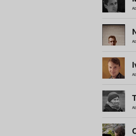
Ab
N
Ab
Ab
Ab