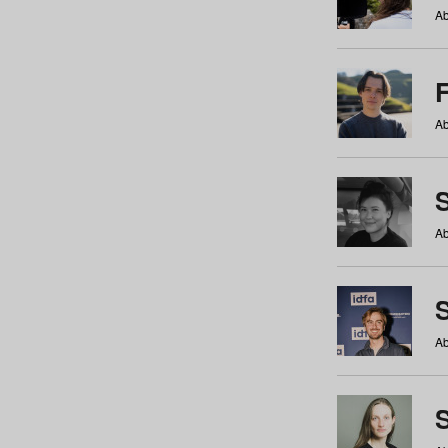
Ab
Ab
Ab
S
Ab