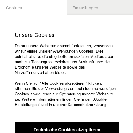
Cookies
Einstellungen
BEWERBUNG
LOGIN
Startseite
Hochschule
Unsere Cookies
Lehrangebot
Damit unsere Webseite optimal funktioniert, verwenden
Lehrende
Studierende / Alumni
wir für einige unserer Anwendungen Cookies. Dies
Filme
beinhaltet u. a. die eingebetteten sozialen Medien, aber
auch ein Trackingtool, welches uns Auskunft über die
Presse
Ergonomie unserer Webseite sowie das
Katharina Ludwig
Freundeskreis
Nutzer*innenverhalten bietet.
Service
Wenn Sie auf "Alle Cookies akzeptieren" klicken,
Abt. III - Kino- und Fernsehfilm |
Jahrgang 2007
stimmen Sie der Verwendung von technisch notwendigen
Cookies sowie jenen zur Optimierung usnerer Webseite
zu. Weitere Informationen finden Sie in den „Cookie-
Englisch
Startseite
Einstellungen“ und in unserer Datenschutzerklärung.
Moritz Hoffmann
Facebook
Bewerbung
Kontakt
Vorlesungsverzeichnis
Abt. III - Kino- und Fernsehfilm |
Jahrgang 2021
Code of
Technische Cookies akzeptieren
Conduct