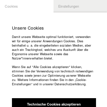
Cookies
Einstellungen
BEWERBUNG
LOGIN
Startseite
Hochschule
Unsere Cookies
Lehrangebot
Damit unsere Webseite optimal funktioniert, verwenden
Lehrende
Studierende / Alumni
wir für einige unserer Anwendungen Cookies. Dies
Filme
beinhaltet u. a. die eingebetteten sozialen Medien, aber
auch ein Trackingtool, welches uns Auskunft über die
Presse
Ergonomie unserer Webseite sowie das
Katharina Ludwig
Freundeskreis
Nutzer*innenverhalten bietet.
Service
Wenn Sie auf "Alle Cookies akzeptieren" klicken,
Abt. III - Kino- und Fernsehfilm |
Jahrgang 2007
stimmen Sie der Verwendung von technisch notwendigen
Cookies sowie jenen zur Optimierung usnerer Webseite
zu. Weitere Informationen finden Sie in den „Cookie-
Englisch
Startseite
Einstellungen“ und in unserer Datenschutzerklärung.
Moritz Hoffmann
Facebook
Bewerbung
Kontakt
Vorlesungsverzeichnis
Abt. III - Kino- und Fernsehfilm |
Jahrgang 2021
Code of
Technische Cookies akzeptieren
Conduct