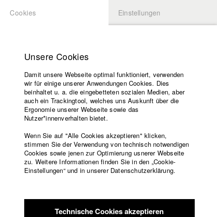
Cookies
Einstellungen
BEWERBUNG
LOGIN
Startseite
Hochschule
Unsere Cookies
Lehrangebot
Damit unsere Webseite optimal funktioniert, verwenden
Lehrende
Studierende / Alumni
wir für einige unserer Anwendungen Cookies. Dies
Filme
beinhaltet u. a. die eingebetteten sozialen Medien, aber
auch ein Trackingtool, welches uns Auskunft über die
Presse
Ergonomie unserer Webseite sowie das
Katharina Ludwig
Freundeskreis
Nutzer*innenverhalten bietet.
Service
Wenn Sie auf "Alle Cookies akzeptieren" klicken,
Abt. III - Kino- und Fernsehfilm |
Jahrgang 2007
stimmen Sie der Verwendung von technisch notwendigen
Cookies sowie jenen zur Optimierung usnerer Webseite
zu. Weitere Informationen finden Sie in den „Cookie-
Englisch
Startseite
Einstellungen“ und in unserer Datenschutzerklärung.
Moritz Hoffmann
Facebook
Bewerbung
Kontakt
Vorlesungsverzeichnis
Abt. III - Kino- und Fernsehfilm |
Jahrgang 2021
Code of
Technische Cookies akzeptieren
Conduct