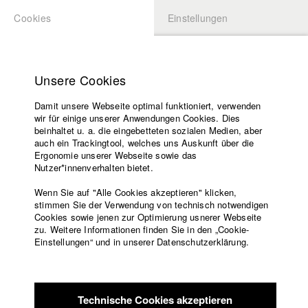
Cookies
Einstellungen
BEWERBUNG
LOGIN
Startseite
Hochschule
Unsere Cookies
Lehrangebot
Damit unsere Webseite optimal funktioniert, verwenden
Lehrende
Studierende / Alumni
wir für einige unserer Anwendungen Cookies. Dies
Filme
beinhaltet u. a. die eingebetteten sozialen Medien, aber
auch ein Trackingtool, welches uns Auskunft über die
Presse
Ergonomie unserer Webseite sowie das
Katharina Ludwig
Freundeskreis
Nutzer*innenverhalten bietet.
Service
Wenn Sie auf "Alle Cookies akzeptieren" klicken,
Abt. III - Kino- und Fernsehfilm |
Jahrgang 2007
stimmen Sie der Verwendung von technisch notwendigen
Cookies sowie jenen zur Optimierung usnerer Webseite
zu. Weitere Informationen finden Sie in den „Cookie-
Englisch
Startseite
Einstellungen“ und in unserer Datenschutzerklärung.
Moritz Hoffmann
Facebook
Bewerbung
Kontakt
Vorlesungsverzeichnis
Abt. III - Kino- und Fernsehfilm |
Jahrgang 2021
Code of
Technische Cookies akzeptieren
Conduct