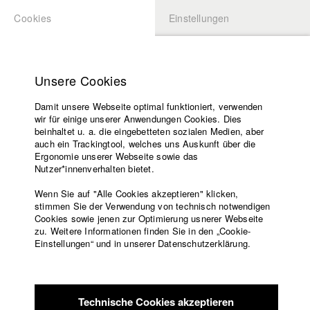
Cookies
Einstellungen
BEWERBUNG
LOGIN
Startseite
Hochschule
Unsere Cookies
Lehrangebot
Damit unsere Webseite optimal funktioniert, verwenden
Lehrende
Studierende / Alumni
wir für einige unserer Anwendungen Cookies. Dies
Filme
beinhaltet u. a. die eingebetteten sozialen Medien, aber
auch ein Trackingtool, welches uns Auskunft über die
Presse
Ergonomie unserer Webseite sowie das
Katharina Ludwig
Freundeskreis
Nutzer*innenverhalten bietet.
Service
Wenn Sie auf "Alle Cookies akzeptieren" klicken,
Abt. III - Kino- und Fernsehfilm |
Jahrgang 2007
stimmen Sie der Verwendung von technisch notwendigen
Cookies sowie jenen zur Optimierung usnerer Webseite
zu. Weitere Informationen finden Sie in den „Cookie-
Englisch
Startseite
Einstellungen“ und in unserer Datenschutzerklärung.
Moritz Hoffmann
Facebook
Bewerbung
Kontakt
Vorlesungsverzeichnis
Abt. III - Kino- und Fernsehfilm |
Jahrgang 2021
Code of
Technische Cookies akzeptieren
Conduct