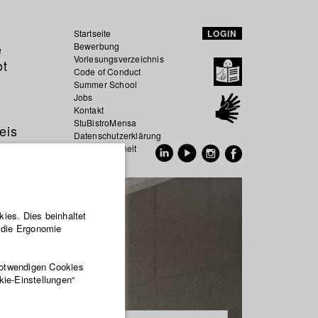
Startseite
LOGIN
e
Bewerbung
Vorlesungsverzeichnis
ot
Code of Conduct
Summer School
Jobs
Kontakt
StuBistroMensa
eis
Datenschutzerklärung
Datensicherheit
EN
DE
ies. Dies beinhaltet
r die Ergonomie
notwendigen Cookies
kie-Einstellungen“