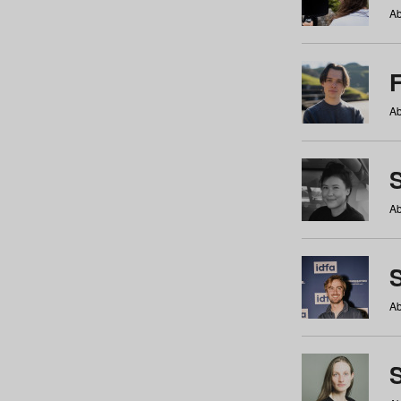
Ab
Ab
Ab
S
Ab