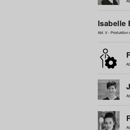
Ab
Isabelle
Abt. V - Produktion
F
Ab
Ab
Ab