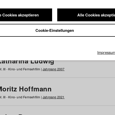
e Cookies akzeptieren
Alle Cookies akzepti
nde / Alumni
Cookie-Einstellungen
g
h
i
j
k
l
m
n
o
p
q
r
s
t
u
v
w
x
y
z
Alle
Impressu
Katharina Ludwig
t. III - Kino- und Fernsehfilm |
Jahrgang 2007
Moritz Hoffmann
t. III - Kino- und Fernsehfilm |
Jahrgang 2021