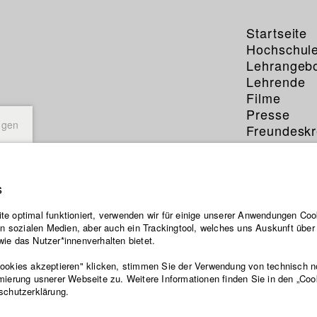
Startseite
Hochschul
Lehrangeb
Lehrende
Filme
Presse
ngen
Freundeskr
Service
s
e optimal funktioniert, verwenden wir für einige unserer Anwendungen Cook
ten sozialen Medien, aber auch ein Trackingtool, welches uns Auskunft übe
ie das Nutzer*innenverhalten bietet.
Cookies akzeptieren" klicken, stimmen Sie der Verwendung von technisch 
mierung usnerer Webseite zu. Weitere Informationen finden Sie in den „Coo
schutzerklärung.