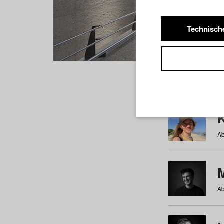
Technisch
Studiere
a
b
c
d
e
f
Ab
Ab