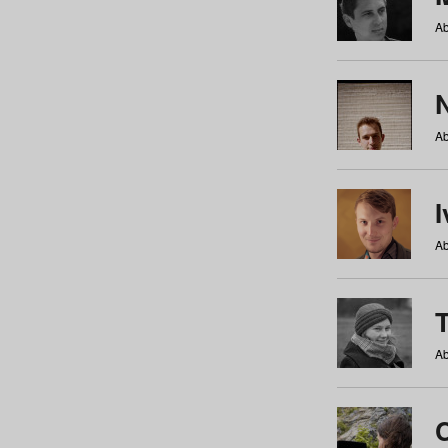
Ab
N
Ab
Ab
Ab