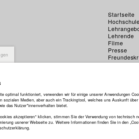
Startseite
Hochschul
Lehrangeb
Lehrende
Filme
Presse
ngen
Freundeskr
Service
s
e optimal funktioniert, verwenden wir für einige unserer Anwendungen Cook
ten sozialen Medien, aber auch ein Trackingtool, welches uns Auskunft übe
ie das Nutzer*innenverhalten bietet.
Cookies akzeptieren" klicken, stimmen Sie der Verwendung von technisch 
mierung usnerer Webseite zu. Weitere Informationen finden Sie in den „Coo
schutzerklärung.