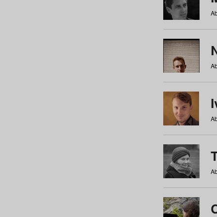
Ab
N
Ab
Ab
Ab