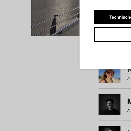
Technisch
Studiere
a
b
c
d
e
f
Ab
Ab