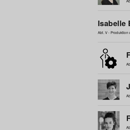
Ab
Isabelle
Abt. V - Produktion
F
Ab
Ab
Ab