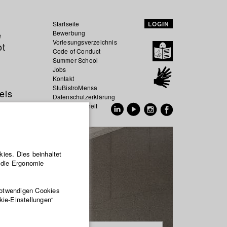
Startseite
LOGIN
e
Bewerbung
Vorlesungsverzeichnis
ot
Code of Conduct
Summer School
Jobs
Kontakt
StuBistroMensa
eis
Datenschutzerklärung
Datensicherheit
EN
DE
ies. Dies beinhaltet
r die Ergonomie
notwendigen Cookies
kie-Einstellungen“