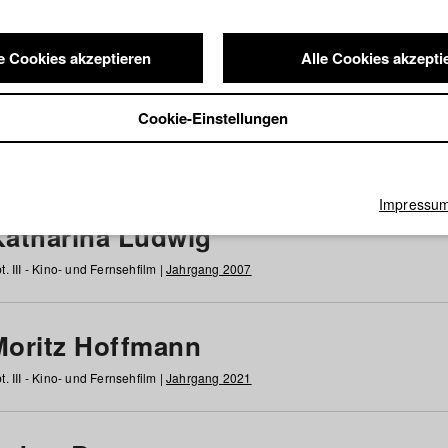
e Cookies akzeptieren
Alle Cookies akzepti
nde / Alumni
Cookie-Einstellungen
g
h
i
j
k
l
m
n
o
p
q
r
s
t
u
v
w
x
y
z
Alle
Impressu
Katharina Ludwig
t. III - Kino- und Fernsehfilm |
Jahrgang 2007
Moritz Hoffmann
t. III - Kino- und Fernsehfilm |
Jahrgang 2021