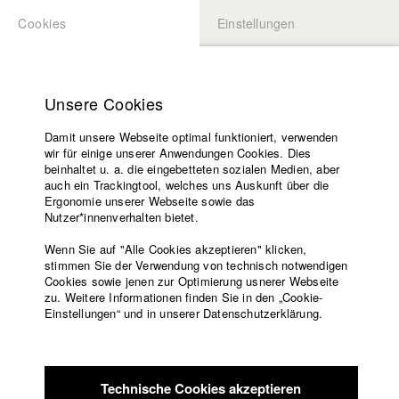
Cookies
Einstellungen
BEWERBUNG
LOGIN
Startseite
Hochschule
Unsere Cookies
Lehrangebot
Damit unsere Webseite optimal funktioniert, verwenden
Lehrende
Studierende / Alumni
wir für einige unserer Anwendungen Cookies. Dies
Filme
beinhaltet u. a. die eingebetteten sozialen Medien, aber
auch ein Trackingtool, welches uns Auskunft über die
Presse
Ergonomie unserer Webseite sowie das
Katharina Ludwig
Freundeskreis
Nutzer*innenverhalten bietet.
Service
Wenn Sie auf "Alle Cookies akzeptieren" klicken,
Abt. III - Kino- und Fernsehfilm |
Jahrgang 2007
stimmen Sie der Verwendung von technisch notwendigen
Cookies sowie jenen zur Optimierung usnerer Webseite
zu. Weitere Informationen finden Sie in den „Cookie-
Englisch
Startseite
Einstellungen“ und in unserer Datenschutzerklärung.
Moritz Hoffmann
Facebook
Bewerbung
Kontakt
Vorlesungsverzeichnis
Abt. III - Kino- und Fernsehfilm |
Jahrgang 2021
Code of
Technische Cookies akzeptieren
Conduct