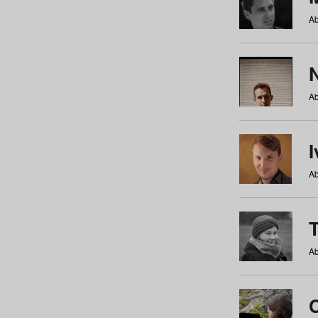
Ab
N
Ab
Ab
Ab