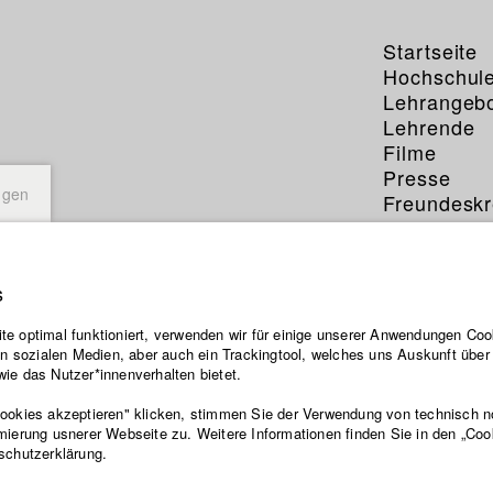
Startseite
Hochschul
Lehrangeb
Lehrende
Filme
Presse
ngen
Freundeskr
Service
s
e optimal funktioniert, verwenden wir für einige unserer Anwendungen Cook
ten sozialen Medien, aber auch ein Trackingtool, welches uns Auskunft übe
ie das Nutzer*innenverhalten bietet.
Cookies akzeptieren" klicken, stimmen Sie der Verwendung von technisch 
mierung usnerer Webseite zu. Weitere Informationen finden Sie in den „Coo
schutzerklärung.