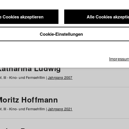
e Cookies akzeptieren
Alle Cookies akzepti
nde / Alumni
Cookie-Einstellungen
g
h
i
j
k
l
m
n
o
p
q
r
s
t
u
v
w
x
y
z
Alle
Impressu
Katharina Ludwig
t. III - Kino- und Fernsehfilm |
Jahrgang 2007
Moritz Hoffmann
t. III - Kino- und Fernsehfilm |
Jahrgang 2021