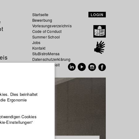
Startseite
LOGIN
e
Bewerbung
Vorlesungsverzeichnis
ot
Code of Conduct
Summer School
Jobs
Kontakt
StuBistroMensa
eis
Datenschutzerklärung
Datensicherheit
EN
DE
ies. Dies beinhaltet
r die Ergonomie
notwendigen Cookies
kie-Einstellungen“