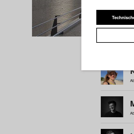
Technisch
Studiere
a
b
c
d
e
f
Ab
Ab