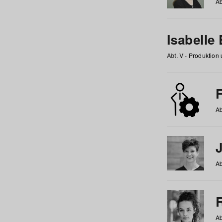
Ab
Isabelle
Abt. V - Produktion
F
Ab
Ab
Ab