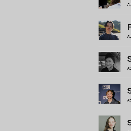
Ab
Ab
Ab
S
Ab