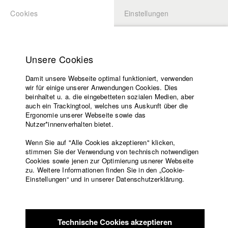
Cookies
Einstellungen
BEWERBUNG
LOGIN
Startseite
Hochschule
Unsere Cookies
Lehrangebot
Damit unsere Webseite optimal funktioniert, verwenden
Lehrende
Studierende / Alumni
wir für einige unserer Anwendungen Cookies. Dies
Filme
beinhaltet u. a. die eingebetteten sozialen Medien, aber
auch ein Trackingtool, welches uns Auskunft über die
Presse
Ergonomie unserer Webseite sowie das
Katharina Ludwig
Freundeskreis
Nutzer*innenverhalten bietet.
Service
Wenn Sie auf "Alle Cookies akzeptieren" klicken,
Abt. III - Kino- und Fernsehfilm |
Jahrgang 2007
stimmen Sie der Verwendung von technisch notwendigen
Cookies sowie jenen zur Optimierung usnerer Webseite
zu. Weitere Informationen finden Sie in den „Cookie-
Englisch
Startseite
Einstellungen“ und in unserer Datenschutzerklärung.
Moritz Hoffmann
Facebook
Bewerbung
Kontakt
Vorlesungsverzeichnis
Abt. III - Kino- und Fernsehfilm |
Jahrgang 2021
Code of
Technische Cookies akzeptieren
Conduct