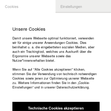
Cookies
Einstellungen
BEWERBUNG
LOGIN
Startseite
Hochschule
Unsere Cookies
Lehrangebot
Damit unsere Webseite optimal funktioniert, verwenden
Lehrende
Studierende / Alumni
wir für einige unserer Anwendungen Cookies. Dies
Filme
beinhaltet u. a. die eingebetteten sozialen Medien, aber
auch ein Trackingtool, welches uns Auskunft über die
Presse
Ergonomie unserer Webseite sowie das
Katharina Ludwig
Freundeskreis
Nutzer*innenverhalten bietet.
Service
Wenn Sie auf "Alle Cookies akzeptieren" klicken,
Abt. III - Kino- und Fernsehfilm |
Jahrgang 2007
stimmen Sie der Verwendung von technisch notwendigen
Cookies sowie jenen zur Optimierung usnerer Webseite
zu. Weitere Informationen finden Sie in den „Cookie-
Englisch
Startseite
Einstellungen“ und in unserer Datenschutzerklärung.
Moritz Hoffmann
Facebook
Bewerbung
Kontakt
Vorlesungsverzeichnis
Abt. III - Kino- und Fernsehfilm |
Jahrgang 2021
Code of
Technische Cookies akzeptieren
Conduct