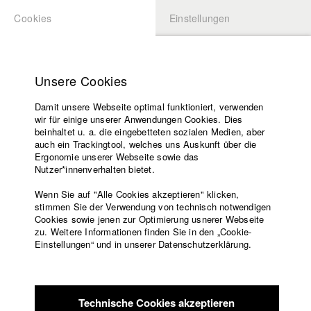
Cookies
Einstellungen
BEWERBUNG
LOGIN
Startseite
Hochschule
Unsere Cookies
Lehrangebot
Damit unsere Webseite optimal funktioniert, verwenden
Lehrende
Studierende / Alumni
wir für einige unserer Anwendungen Cookies. Dies
Filme
beinhaltet u. a. die eingebetteten sozialen Medien, aber
auch ein Trackingtool, welches uns Auskunft über die
Presse
Ergonomie unserer Webseite sowie das
Katharina Ludwig
Freundeskreis
Nutzer*innenverhalten bietet.
Service
Wenn Sie auf "Alle Cookies akzeptieren" klicken,
Abt. III - Kino- und Fernsehfilm |
Jahrgang 2007
stimmen Sie der Verwendung von technisch notwendigen
Cookies sowie jenen zur Optimierung usnerer Webseite
zu. Weitere Informationen finden Sie in den „Cookie-
Englisch
Startseite
Einstellungen“ und in unserer Datenschutzerklärung.
Moritz Hoffmann
Facebook
Bewerbung
Kontakt
Vorlesungsverzeichnis
Abt. III - Kino- und Fernsehfilm |
Jahrgang 2021
Code of
Technische Cookies akzeptieren
Conduct