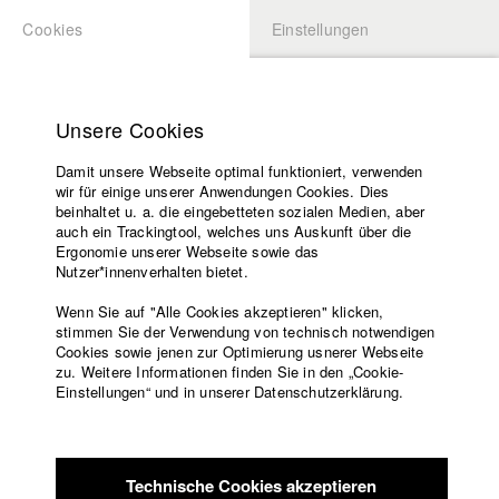
Cookies
Einstellungen
BEWERBUNG
LOGIN
Startseite
Hochschule
Unsere Cookies
Lehrangebot
Damit unsere Webseite optimal funktioniert, verwenden
Lehrende
Studierende / Alumni
wir für einige unserer Anwendungen Cookies. Dies
Filme
beinhaltet u. a. die eingebetteten sozialen Medien, aber
auch ein Trackingtool, welches uns Auskunft über die
Presse
Ergonomie unserer Webseite sowie das
Katharina Ludwig
Freundeskreis
Nutzer*innenverhalten bietet.
Service
Wenn Sie auf "Alle Cookies akzeptieren" klicken,
Abt. III - Kino- und Fernsehfilm |
Jahrgang 2007
stimmen Sie der Verwendung von technisch notwendigen
Cookies sowie jenen zur Optimierung usnerer Webseite
zu. Weitere Informationen finden Sie in den „Cookie-
Englisch
Startseite
Einstellungen“ und in unserer Datenschutzerklärung.
Moritz Hoffmann
Facebook
Bewerbung
Kontakt
Vorlesungsverzeichnis
Abt. III - Kino- und Fernsehfilm |
Jahrgang 2021
Code of
Technische Cookies akzeptieren
Conduct