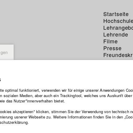
Startseite
Hochschul
Lehrangeb
Lehrende
Filme
Presse
ngen
Freundeskr
Service
s
e optimal funktioniert, verwenden wir für einige unserer Anwendungen Cook
ten sozialen Medien, aber auch ein Trackingtool, welches uns Auskunft übe
ie das Nutzer*innenverhalten bietet.
Cookies akzeptieren" klicken, stimmen Sie der Verwendung von technisch 
mierung usnerer Webseite zu. Weitere Informationen finden Sie in den „Coo
schutzerklärung.