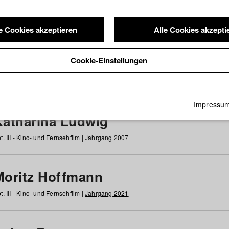
e Cookies akzeptieren
Alle Cookies akzepti
nde / Alumni
Cookie-Einstellungen
g
h
i
j
k
l
m
n
o
p
q
r
s
t
u
v
w
x
y
z
Alle
Impressu
Katharina Ludwig
t. III - Kino- und Fernsehfilm |
Jahrgang 2007
Moritz Hoffmann
t. III - Kino- und Fernsehfilm |
Jahrgang 2021