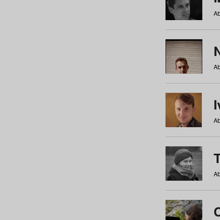
Ab
N
Ab
Ab
Ab