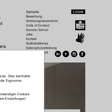
Startseite
LOGIN
e
Bewerbung
Vorlesungsverzeichnis
ot
Code of Conduct
Summer School
Jobs
Kontakt
StuBistroMensa
eis
Datenschutzerklärung
Datensicherheit
EN
DE
ies. Dies beinhaltet
r die Ergonomie
notwendigen Cookies
kie-Einstellungen“