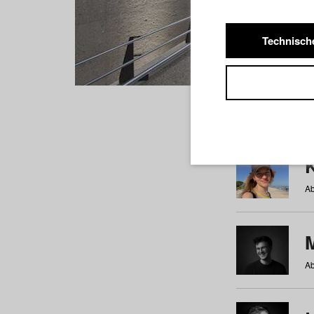
Technisch
Studiere
a
b
c
d
e
f
Ab
Ab