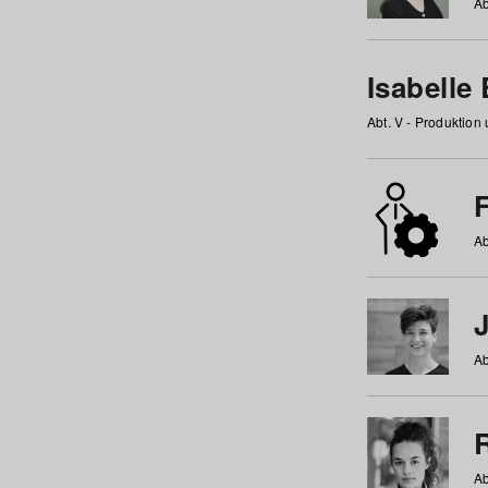
Ab
Isabelle
Abt. V - Produktion
F
Ab
Ab
Ab