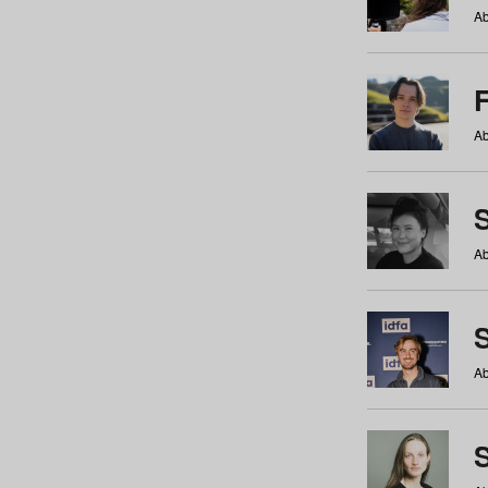
Ab
Ab
Ab
S
Ab