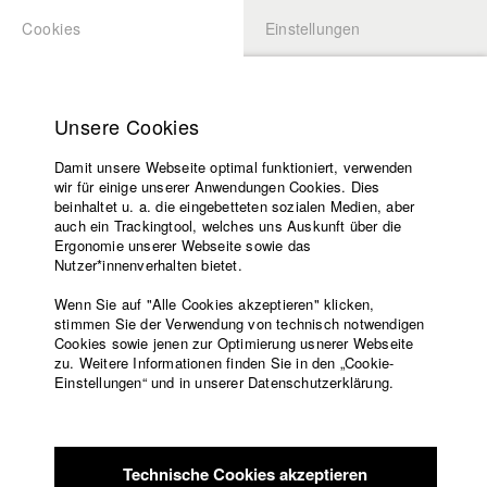
Cookies
Einstellungen
BEWERBUNG
LOGIN
Startseite
Hochschule
Unsere Cookies
Lehrangebot
Damit unsere Webseite optimal funktioniert, verwenden
Lehrende
Studierende / Alumni
wir für einige unserer Anwendungen Cookies. Dies
Filme
beinhaltet u. a. die eingebetteten sozialen Medien, aber
auch ein Trackingtool, welches uns Auskunft über die
Presse
Ergonomie unserer Webseite sowie das
Katharina Ludwig
Freundeskreis
Nutzer*innenverhalten bietet.
Service
Wenn Sie auf "Alle Cookies akzeptieren" klicken,
Abt. III - Kino- und Fernsehfilm |
Jahrgang 2007
stimmen Sie der Verwendung von technisch notwendigen
Cookies sowie jenen zur Optimierung usnerer Webseite
zu. Weitere Informationen finden Sie in den „Cookie-
Englisch
Startseite
Einstellungen“ und in unserer Datenschutzerklärung.
Moritz Hoffmann
Facebook
Bewerbung
Kontakt
Vorlesungsverzeichnis
Abt. III - Kino- und Fernsehfilm |
Jahrgang 2021
Code of
Technische Cookies akzeptieren
Conduct