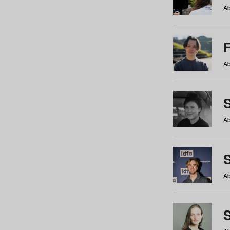
Ab
Ab
Ab
S
Ab