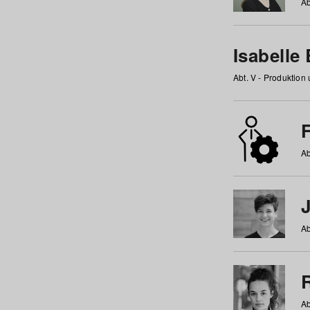
Ab
Isabelle
Abt. V - Produktion
F
Ab
Ab
Ab