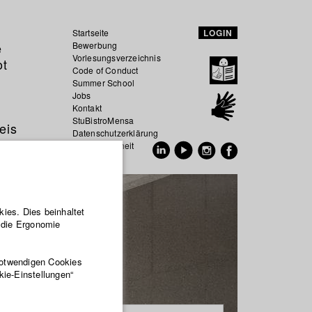
Startseite
LOGIN
e
Bewerbung
Vorlesungsverzeichnis
ot
Code of Conduct
Summer School
Jobs
Kontakt
StuBistroMensa
eis
Datenschutzerklärung
Datensicherheit
EN
DE
ies. Dies beinhaltet
r die Ergonomie
notwendigen Cookies
kie-Einstellungen“