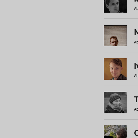
Ab
N
Ab
Ab
Ab