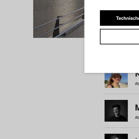
Technisch
Studiere
a
b
c
d
e
f
Ab
Ab