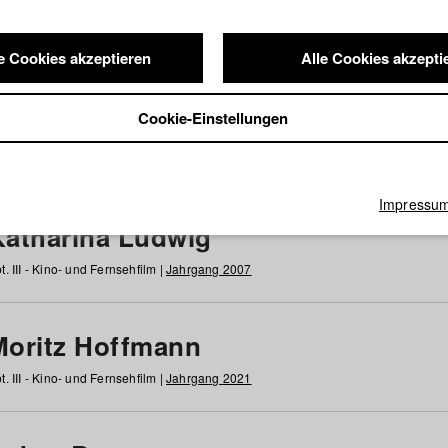
e Cookies akzeptieren
Alle Cookies akzepti
nde / Alumni
Cookie-Einstellungen
g
h
i
j
k
l
m
n
o
p
q
r
s
t
u
v
w
x
y
z
Alle
Impressu
Katharina Ludwig
t. III - Kino- und Fernsehfilm |
Jahrgang 2007
Moritz Hoffmann
t. III - Kino- und Fernsehfilm |
Jahrgang 2021