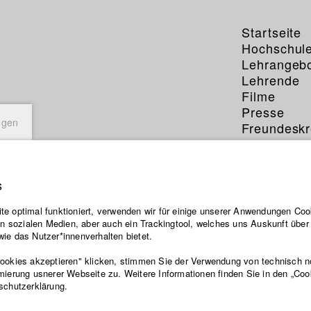
Startseite
Hochschul
Lehrangeb
Lehrende
Filme
Presse
ngen
Freundeskr
Service
s
e optimal funktioniert, verwenden wir für einige unserer Anwendungen Cook
ten sozialen Medien, aber auch ein Trackingtool, welches uns Auskunft übe
ie das Nutzer*innenverhalten bietet.
Cookies akzeptieren" klicken, stimmen Sie der Verwendung von technisch 
mierung usnerer Webseite zu. Weitere Informationen finden Sie in den „Coo
schutzerklärung.