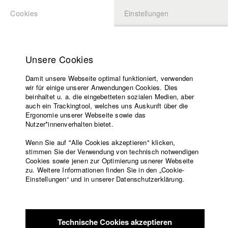
Cookies
Einstellungen
BEWERBUNG
LOGIN
Startseite
Hochschule
Unsere Cookies
Lehrangebot
Damit unsere Webseite optimal funktioniert, verwenden
Lehrende
Studierende / Alumni
wir für einige unserer Anwendungen Cookies. Dies
Filme
beinhaltet u. a. die eingebetteten sozialen Medien, aber
auch ein Trackingtool, welches uns Auskunft über die
Presse
Ergonomie unserer Webseite sowie das
Katharina Ludwig
Freundeskreis
Nutzer*innenverhalten bietet.
Service
Wenn Sie auf "Alle Cookies akzeptieren" klicken,
Abt. III - Kino- und Fernsehfilm |
Jahrgang 2007
stimmen Sie der Verwendung von technisch notwendigen
Cookies sowie jenen zur Optimierung usnerer Webseite
zu. Weitere Informationen finden Sie in den „Cookie-
Englisch
Startseite
Einstellungen“ und in unserer Datenschutzerklärung.
Moritz Hoffmann
Facebook
Bewerbung
Kontakt
Vorlesungsverzeichnis
Abt. III - Kino- und Fernsehfilm |
Jahrgang 2021
Code of
Technische Cookies akzeptieren
Conduct