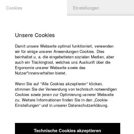
Cookies
Einstellungen
BEWERBUNG
LOGIN
Startseite
Hochschule
Unsere Cookies
Übersicht
meineHFF
Lehrangebot
Damit unsere Webseite optimal funktioniert, verwenden
Lehrende
Daniel Irvin Bier
wir für einige unserer Anwendungen Cookies. Dies
Filme
beinhaltet u. a. die eingebetteten sozialen Medien, aber
Abt. III - Kino- und Fernsehfilm
auch ein Trackingtool, welches uns Auskunft über die
Presse
Ergonomie unserer Webseite sowie das
Freundeskreis
Nutzer*innenverhalten bietet.
Filme in der HFF Datenbank
Service
Wenn Sie auf "Alle Cookies akzeptieren" klicken,
2025 Die Zelle
Regie: Daniel Irvin Bier/ HFF München
stimmen Sie der Verwendung von technisch notwendigen
Cookies sowie jenen zur Optimierung usnerer Webseite
(Hochschule für Fernsehen und Film)
zu. Weitere Informationen finden Sie in den „Cookie-
2019 Stoff
Regie: Daniel Irvin Bier/ HFF München (Hochschule
Englisch
Startseite
Einstellungen“ und in unserer Datenschutzerklärung.
für Fernsehen und Film)
Facebook
Bewerbung
2016 Doc
Regie: Daniel Irvin Bier/ HFF München (Hochschule
Kontakt
Vorlesungsverzeichnis
für Fernsehen und Film)
Code of
2016 Als ich dich sah
Regie: Daniel Irvin Bier/ HFF München
Technische Cookies akzeptieren
Conduct