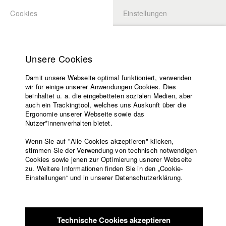
Cookies
Einstellungen
BEWERBUNG
LOGIN
Startseite
Hochschule
Unsere Cookies
Lehrangebot
Damit unsere Webseite optimal funktioniert, verwenden
Lehrende
Studierende / Alumni
wir für einige unserer Anwendungen Cookies. Dies
Filme
beinhaltet u. a. die eingebetteten sozialen Medien, aber
auch ein Trackingtool, welches uns Auskunft über die
Presse
Ergonomie unserer Webseite sowie das
Katharina Ludwig
Freundeskreis
Nutzer*innenverhalten bietet.
Service
Wenn Sie auf "Alle Cookies akzeptieren" klicken,
Abt. III - Kino- und Fernsehfilm |
Jahrgang 2007
stimmen Sie der Verwendung von technisch notwendigen
Cookies sowie jenen zur Optimierung usnerer Webseite
zu. Weitere Informationen finden Sie in den „Cookie-
Englisch
Startseite
Einstellungen“ und in unserer Datenschutzerklärung.
Moritz Hoffmann
Facebook
Bewerbung
Kontakt
Vorlesungsverzeichnis
Abt. III - Kino- und Fernsehfilm |
Jahrgang 2021
Code of
Technische Cookies akzeptieren
Conduct