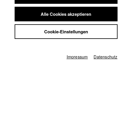
Summer School
Jobs
Lukas Bauer
Alle Cookies akzeptieren
Kontakt
StuBistroMensa
Cookie-Einstellungen
Datenschutzerklärung
Datensicherheit
Jacob Kohl
Impressum
Abt. VII - Kamera |
Jahrgang 2018
Impressum
Datenschutz
Karsten Guenther
Abt. V - Produktion und Medienwirtschaft |
Jahrgang
2010
Alexandra KURT