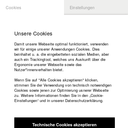
Cookies
Einstellungen
BEWERBUNG
LOGIN
Startseite
Hochschule
Unsere Cookies
Lehrangebot
Damit unsere Webseite optimal funktioniert, verwenden
Lehrende
Studierende / Alumni
wir für einige unserer Anwendungen Cookies. Dies
Filme
beinhaltet u. a. die eingebetteten sozialen Medien, aber
auch ein Trackingtool, welches uns Auskunft über die
Presse
Ergonomie unserer Webseite sowie das
Katharina Ludwig
Freundeskreis
Nutzer*innenverhalten bietet.
Service
Wenn Sie auf "Alle Cookies akzeptieren" klicken,
Abt. III - Kino- und Fernsehfilm |
Jahrgang 2007
stimmen Sie der Verwendung von technisch notwendigen
Cookies sowie jenen zur Optimierung usnerer Webseite
zu. Weitere Informationen finden Sie in den „Cookie-
Englisch
Startseite
Einstellungen“ und in unserer Datenschutzerklärung.
Moritz Hoffmann
Facebook
Bewerbung
Kontakt
Vorlesungsverzeichnis
Abt. III - Kino- und Fernsehfilm |
Jahrgang 2021
Code of
Technische Cookies akzeptieren
Conduct