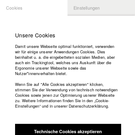
Cookies
Einstellungen
BEWERBUNG
LOGIN
Startseite
Hochschule
Unsere Cookies
Lehrangebot
Damit unsere Webseite optimal funktioniert, verwenden
Lehrende
Studierende / Alumni
wir für einige unserer Anwendungen Cookies. Dies
Filme
beinhaltet u. a. die eingebetteten sozialen Medien, aber
auch ein Trackingtool, welches uns Auskunft über die
Presse
Ergonomie unserer Webseite sowie das
Katharina Ludwig
Freundeskreis
Nutzer*innenverhalten bietet.
Service
Wenn Sie auf "Alle Cookies akzeptieren" klicken,
Abt. III - Kino- und Fernsehfilm |
Jahrgang 2007
stimmen Sie der Verwendung von technisch notwendigen
Cookies sowie jenen zur Optimierung usnerer Webseite
zu. Weitere Informationen finden Sie in den „Cookie-
Englisch
Startseite
Einstellungen“ und in unserer Datenschutzerklärung.
Moritz Hoffmann
Facebook
Bewerbung
Kontakt
Vorlesungsverzeichnis
Abt. III - Kino- und Fernsehfilm |
Jahrgang 2021
Code of
Technische Cookies akzeptieren
Conduct