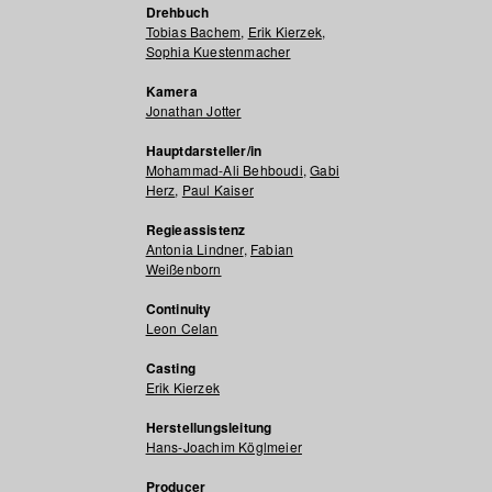
Drehbuch
Tobias Bachem
,
Erik Kierzek
,
Sophia Kuestenmacher
Kamera
Jonathan Jotter
Hauptdarsteller/in
Mohammad-Ali Behboudi
,
Gabi
Herz
,
Paul Kaiser
Regieassistenz
Antonia Lindner
,
Fabian
Weißenborn
Continuity
Leon Celan
Casting
Erik Kierzek
Herstellungsleitung
Hans-Joachim Köglmeier
Producer