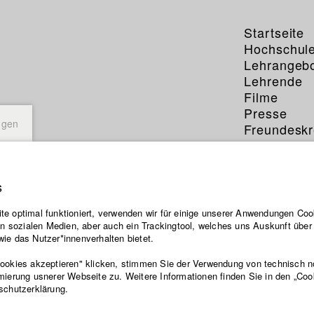
Startseite
Hochschul
Lehrangeb
Lehrende
Filme
Presse
ngen
Freundeskr
Service
s
e optimal funktioniert, verwenden wir für einige unserer Anwendungen Cook
ten sozialen Medien, aber auch ein Trackingtool, welches uns Auskunft übe
ie das Nutzer*innenverhalten bietet.
Cookies akzeptieren" klicken, stimmen Sie der Verwendung von technisch 
mierung usnerer Webseite zu. Weitere Informationen finden Sie in den „Coo
schutzerklärung.