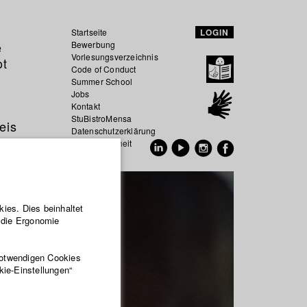
Startseite
LOGIN
e
Bewerbung
Vorlesungsverzeichnis
ot
Code of Conduct
Summer School
Jobs
Kontakt
StuBistroMensa
eis
Datenschutzerklärung
Datensicherheit
EN
DE
ies. Dies beinhaltet
r die Ergonomie
notwendigen Cookies
kie-Einstellungen“