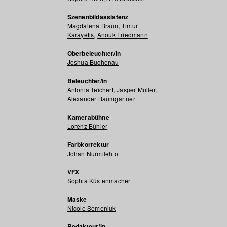
Szenenbildassistenz
Magdalena Braun
,
Timur
Karayetis
,
Anouk Friedmann
Oberbeleuchter/in
Joshua Buchenau
Beleuchter/in
Antonia Teichert
,
Jasper Müller
,
Alexander Baumgartner
Kamerabühne
Lorenz Bühler
Farbkorrektur
Johan Nurmilehto
VFX
Sophia Küstenmacher
Maske
Nicole Semeniuk
Redakteur/in