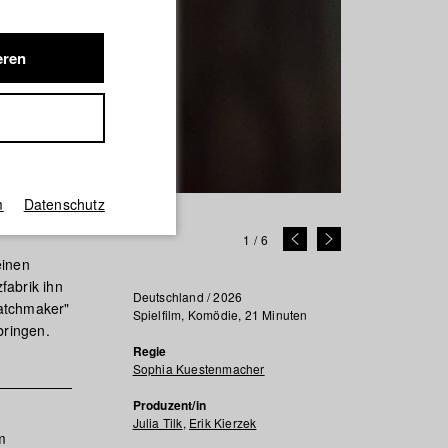
eren
m
Datenschutz
1
/
6
einen
fabrik ihn
Deutschland / 2026
Matchmaker"
Spielfilm, Komödie, 21 Minuten
ringen.
Regie
Sophia Kuestenmacher
Produzent/in
Julia Tilk
,
Erik Kierzek
m