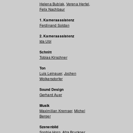
Helena Bublak
,
Verena Hertel
,
Felix Nachbaur
1. Kameraassistenz
Ferdinand Soldan
2. Kameraassistenz
Ida Ubl
Schnitt
Tobias Kirschner
Ton
Luis Leinauer
,
Jochen
Wolkersdorfer
Sound Design
Gerhard Auer
Musik
Maximilian Kremser
,
Michel
Berger
Szenenbild
Sophie Horn
,
Afra Bruckner