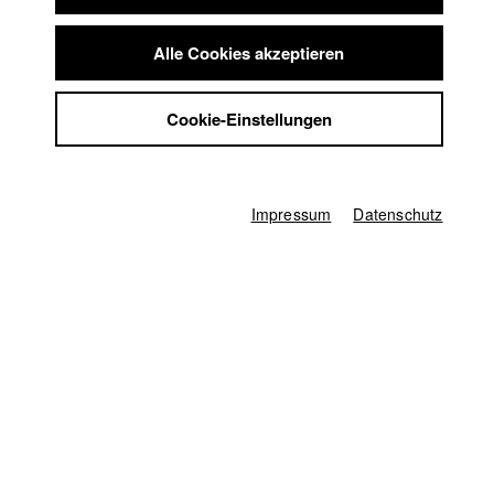
Nacht unterdrückte Ängste und Sehnsüchte an die Oberfläche
Summer School
drängen, eskaliert die Situation und aus einem kindlichen
Jobs
Alle Cookies akzeptieren
Spiel wird Ernst.
Kontakt
Gegenwart
StuBistroMensa
Cookie-Einstellungen
Datenschutzerklärung
Datensicherheit
Filmfestival MAX OPHÜLS PREIS
Impressum
Nominierung in der Kategorie Bester mittellanger Film
Impressum
Datenschutz
sehsüchte || Internationales Studentenfilmfestival
Nominierung in der Kategorie Bester Spielfilm
Berlinaire Festival
//
1.4.2011
Preis in der Kategorie Hauptpreis
Scenecs - Filmfestival für Erstlingsfilme
//
1.11.2010
Nominierung in der Kategorie Bester Studentenfilm