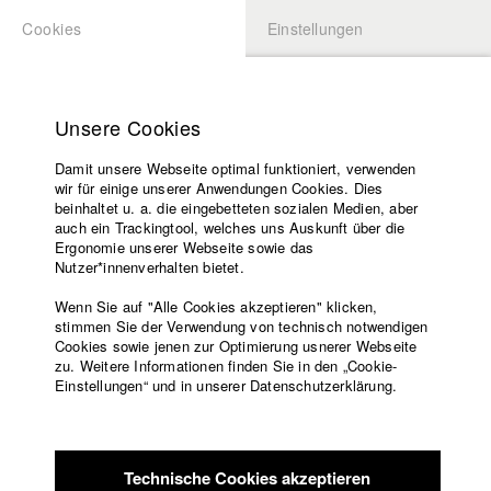
Cookies
Einstellungen
BEWERBUNG
LOGIN
Startseite
Hochschule
Unsere Cookies
Lehrangebot
Damit unsere Webseite optimal funktioniert, verwenden
Lehrende
wir für einige unserer Anwendungen Cookies. Dies
Filme
beinhaltet u. a. die eingebetteten sozialen Medien, aber
auch ein Trackingtool, welches uns Auskunft über die
Presse
Ergonomie unserer Webseite sowie das
Freundeskreis
Nutzer*innenverhalten bietet.
zurück zur Übersicht
Datenbankeintrag
Service
Wenn Sie auf "Alle Cookies akzeptieren" klicken,
stimmen Sie der Verwendung von technisch notwendigen
Alle Tage meines Lebens
Cookies sowie jenen zur Optimierung usnerer Webseite
zu. Weitere Informationen finden Sie in den „Cookie-
Englisch
Startseite
Einstellungen“ und in unserer Datenschutzerklärung.
Die ungleichen Brüder Felix und Jan verbringen die Nacht
Facebook
Bewerbung
nach der Hochzeit ihrer jüngeren Schwester gemeinsam mit
Kontakt
Vorlesungsverzeichnis
ihren Freundinnen auf dem Gut der Familie. Alle Vier finden
Code of
sich ungeahnt in der schmerzhaften Konfrontation mit ihren
Technische Cookies akzeptieren
Conduct
unterschiedlichen Lebensentwürfen wieder. Als im Laufe der