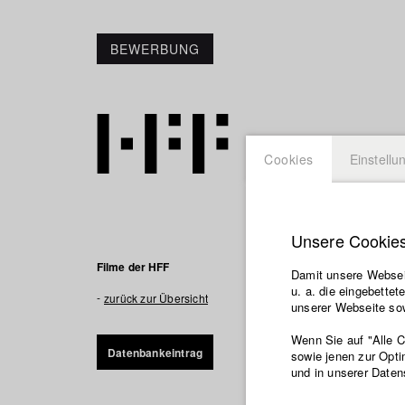
BEWERBUNG
Cookies
Einstellu
Unsere Cookie
Penicilli
Filme der HFF
Damit unsere Webseit
u. a. die eingebette
PENICILLIN erzäh
zurück zur Übersicht
unserer Webseite sow
Epidemie in Westa
afrikanisches Ge
Wenn Sie auf "Alle 
Datenbankeintrag
Meningitis-Epid
sowie jenen zur Opti
und in unserer Daten
untersuchen und 
Auch Jaimes Schw