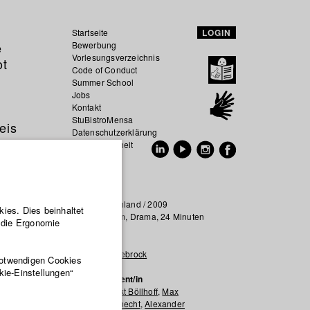
Startseite
LOGIN
e
Bewerbung
Vorlesungsverzeichnis
ot
Code of Conduct
Summer School
Jobs
Kontakt
StuBistroMensa
eis
Datenschutzerklärung
Datensicherheit
EN
DE
Deutschland / 2009
ies. Dies beinhaltet
Spielfilm, Drama, 24 Minuten
r die Ergonomie
ngitis-
Regie
Mike Viebrock
 einer
notwendigen Cookies
pidemie
kie-Einstellungen“
Produzent/in
ten hat.
Benedikt Böllhoff
,
Max
 eines:
Fraunknecht
,
Alexander