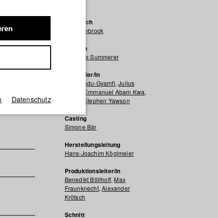
Krötsch
 kann,
Drehbuch
eren
Mike Viebrock
Kamera
Nikolaus Summerer
Darsteller/in
Joana Adu-Gyamfi
,
Julius
Nanor
,
Emmanuel Abam Kwa
,
m
Datenschutz
Prince Stephen Yawson
Casting
Simone Bär
Herstellungsleitung
Hans-Joachim Köglmeier
Produktionsleiter/in
Benedikt Böllhoff
,
Max
Fraunknecht
,
Alexander
Krötsch
Schnitt