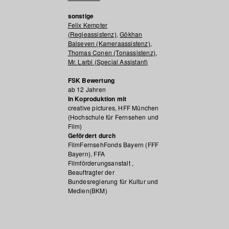
sonstige
Felix Kempter
(Regieassistenz)
,
Gökhan
Balseven (Kameraassistenz)
,
Thomas Conen (Tonassistenz)
,
Mr. Larbi (Special Assistant)
FSK Bewertung
ab 12 Jahren
In Koproduktion mit
creative pictures, HFF München
(Hochschule für Fernsehen und
Film)
Gefördert durch
FilmFernsehFonds Bayern (FFF
Bayern), FFA
Filmförderungsanstalt ,
Beauftragter der
Bundesregierung für Kultur und
Medien(BKM)