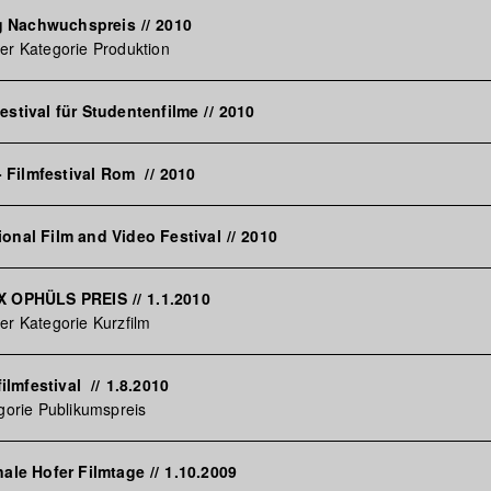
g Nachwuchspreis
//
2010
er Kategorie Produktion
Festival für Studentenfilme
//
2010
 Filmfestival Rom
//
2010
ional Film and Video Festival
//
2010
AX OPHÜLS PREIS
//
1.1.2010
er Kategorie Kurzfilm
ilmfestival
//
1.8.2010
egorie Publikumspreis
onale Hofer Filmtage
//
1.10.2009