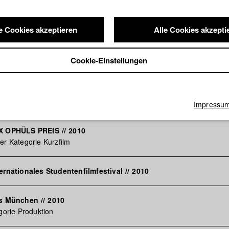
soll wieder gesund werden. Als Marisa seiner Schwester nicht helfen
sa und Jaime ein schicksalhafter Tag.
e Cookies akzeptieren
Alle Cookies akzepti
Cookie-Einstellungen
lmfestival
egorie Publikumspreis
l für Kurzfilm Seoul
Impressu
AX OPHÜLS PREIS
//
2010
er Kategorie Kurzfilm
ternationales Studentenfilmfestival
//
2010
eis München
//
2010
egorie Produktion