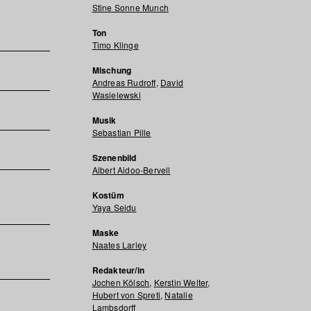
Stine Sonne Munch
Ton
Timo Klinge
Mischung
Andreas Rudroff
,
David
Wasielewski
Musik
Sebastian Pille
Szenenbild
Albert Aidoo-Bervell
Kostüm
Yaya Seidu
Maske
Naates Larley
Redakteur/in
Jochen Kölsch
,
Kerstin Welter
,
Hubert von Spreti
,
Natalie
Lambsdorff