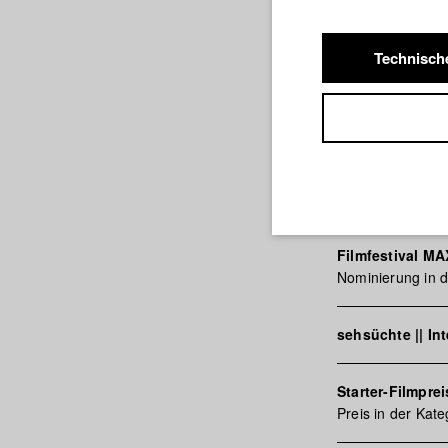
seine Schwester 
beginnt für Mari
Gegenwart
Technisch
ALPINALE Kurzfi
Preis in der Kat
Asiana - Festiva
Filmfestival M
Nominierung in d
sehsüchte || In
Starter-Filmpr
Preis in der Kat