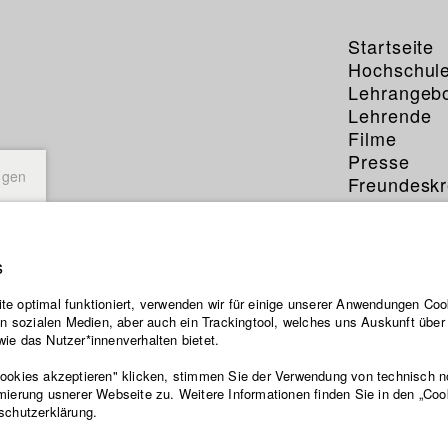
Startseite
Hochschul
Lehrangeb
Lehrende
Filme
Presse
ngen
Freundeskr
Service
s
n
e optimal funktioniert, verwenden wir für einige unserer Anwendungen Cook
ten sozialen Medien, aber auch ein Trackingtool, welches uns Auskunft übe
lt die Geschichte einer Ärztin und eines Jungen während einer Meni
ie das Nutzer*innenverhalten bietet.
frika. Marisa, in Deutschland aufgewachsen, kehrt als Ärztin in ihr
burtsland zurück. Dort droht jedes Jahr in der Trockenzeit die Gefahr
Cookies akzeptieren" klicken, stimmen Sie der Verwendung von technisch 
emie. Kaum angekommen, muss Marisa den Ausbruch einer neuen E
mierung usnerer Webseite zu. Weitere Informationen finden Sie in den „Coo
schutzerklärung.
behandeln, obwohl sie so gut wie keine Medikamente für die Erkrank
ester ist an der Gehirnhautentzündung erkrankt. Jaime will jetzt nur