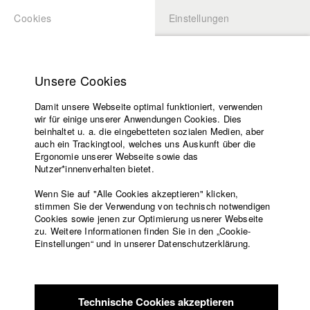
Cookies
Einstellungen
BEWERBUNG
LOGIN
Startseite
Hochschule
Unsere Cookies
Lehrangebot
Damit unsere Webseite optimal funktioniert, verwenden
Lehrende
wir für einige unserer Anwendungen Cookies. Dies
Filme
beinhaltet u. a. die eingebetteten sozialen Medien, aber
auch ein Trackingtool, welches uns Auskunft über die
Presse
Ergonomie unserer Webseite sowie das
Freundeskreis
Nutzer*innenverhalten bietet.
zurück zur Übersicht
Datenbankeintrag
Service
Wenn Sie auf "Alle Cookies akzeptieren" klicken,
stimmen Sie der Verwendung von technisch notwendigen
Ego
Cookies sowie jenen zur Optimierung usnerer Webseite
zu. Weitere Informationen finden Sie in den „Cookie-
Englisch
Startseite
Einstellungen“ und in unserer Datenschutzerklärung.
Verwirrt und orientierungslos wacht Marie nach einem
Facebook
Bewerbung
schweren Unfall in einem Wald am Steuer ihres Autos auf. Sie
Kontakt
Vorlesungsverzeichnis
ist blutverschmiert, eingeklemmt und kann dem
Code of
Rettungsdienst ihre Position nicht mitteilen. Für Marie
Technische Cookies akzeptieren
Conduct
beginnen bange Stunden, bis sie eine Notiz entdeckt, die ihr