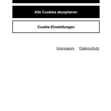
Leo alle Strategien anzuwenden, die ihm in den Kopf
Summer School
kommen. Der Trip endet in einem großen Streit der sich erst
Jobs
Alle Cookies akzeptieren
auf der türkischen Hochzeit endgültig klären wird.
Kontakt
StuBistroMensa
Cookie-Einstellungen
Datenschutzerklärung
Diagonale - Festival des österreichischen
Datensicherheit
Films
//
26.3.2020
Impressum
Teilnahme in der Kategorie Short
Impressum
Datenschutz
Deutschland / 2020
Spielfilm, Drama, 19 Minuten
Regie
Josef Fink
Drehbuch
Josef Fink
,
Henrik Focken
Kamera
Ahmed El Nagar