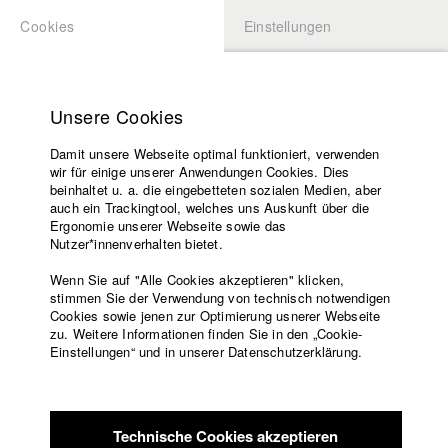
Cookies
Einstellungen
BEWERBUNG
LOGIN
Startseite
Hochschule
Unsere Cookies
Lehrangebot
Damit unsere Webseite optimal funktioniert, verwenden
Lehrende
wir für einige unserer Anwendungen Cookies. Dies
Filme
beinhaltet u. a. die eingebetteten sozialen Medien, aber
auch ein Trackingtool, welches uns Auskunft über die
Presse
Ergonomie unserer Webseite sowie das
Freundeskreis
Nutzer*innenverhalten bietet.
zurück zur Übersicht
Datenbankeintrag
Service
Wenn Sie auf "Alle Cookies akzeptieren" klicken,
stimmen Sie der Verwendung von technisch notwendigen
Dorfjugend
Cookies sowie jenen zur Optimierung usnerer Webseite
zu. Weitere Informationen finden Sie in den „Cookie-
Englisch
Startseite
Einstellungen“ und in unserer Datenschutzerklärung.
Leos (19) Freund Emir(20) wird morgen eine arrangierte Ehe
Facebook
Bewerbung
eingehen, das heißt Leo hat noch 24 Stunden Zeit, seinen
Kontakt
Vorlesungsverzeichnis
besten Freund davon abzuhalten eine Frau zu heiraten die
Code of
der praktisch gar nicht kennt. Im Laufe des Abends der sich
Technische Cookies akzeptieren
Conduct
durch ein ganzes Dorf in der Südoststeiermark zieht, versucht