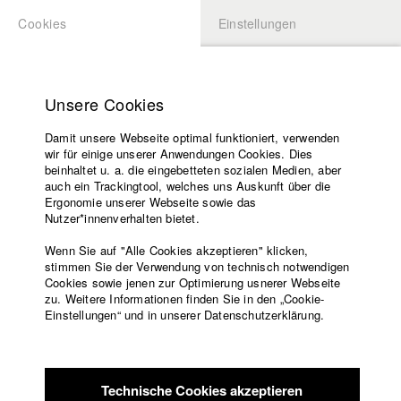
Cookies
Einstellungen
BEWERBUNG
LOGIN
Startseite
Hochschule
Unsere Cookies
Lehrangebot
Damit unsere Webseite optimal funktioniert, verwenden
Lehrende
wir für einige unserer Anwendungen Cookies. Dies
Filme
beinhaltet u. a. die eingebetteten sozialen Medien, aber
auch ein Trackingtool, welches uns Auskunft über die
Presse
Ergonomie unserer Webseite sowie das
Freundeskreis
Nutzer*innenverhalten bietet.
zurück zur Übersicht
Datenbankeintrag
Service
Wenn Sie auf "Alle Cookies akzeptieren" klicken,
stimmen Sie der Verwendung von technisch notwendigen
Der Perfekte Run
Cookies sowie jenen zur Optimierung usnerer Webseite
zu. Weitere Informationen finden Sie in den „Cookie-
Englisch
Startseite
Einstellungen“ und in unserer Datenschutzerklärung.
Medaillen für Deutschland gewinnen! – das ist der
Facebook
Bewerbung
gemeinsame Traum von Celia, Fillip und Umito. Die Teenager
Kontakt
Vorlesungsverzeichnis
sind Leistungssportler in einem Skiinternat in den Bergen.
Code of
Fernab von ihren Familien und Freunden trainieren sie
Technische Cookies akzeptieren
Conduct
täglich, um irgendwann ganz oben auf dem Treppchen zu