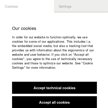
Cookies
Settings
APPLICATION
LOGIN
Home
Study programs
Our cookies
Members Overview
myHFF
Faculty
In order for our website to function optimally, we use
Films
Philipp Link
cookies for some of our applications. This includes i.a.
Press
the embedded social media, but also a tracking tool that
Dept. VI - Screenplay
provides us with information about the ergonomics of our
Sponsors
website and user behavior. If you click on "Accept all
Service
cookies", you agree to the use of technically necessary
Info / Vita
cookies and those to optimize our website. See "Cookie
Settings" for more information.
Absolvent 2020.
English
Home
Facebook
Application
Filmography (HFF DB)
Accept technical cookies
Contact
University
calendar
2024 Don Juicy
Director: Diego Oliva Tejeda/ HFF München
nav_main_code_of_conduct
(Hochschule für Fernsehen und Film)
Accept all cookies
Summer School
2024 Apocalíptica
Director: Diego Oliva Tejeda/ HFF München