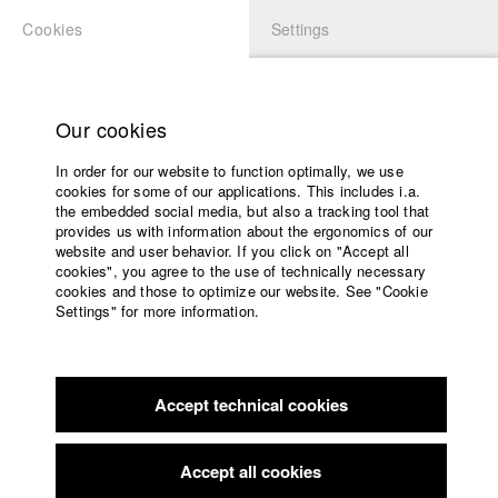
Cookies
Settings
APPLICATION
LOGIN
Home
Study programs
Our cookies
Members Overview
myHFF
Portfolio
Faculty
In order for our website to function optimally, we use
Films
Marc Philip Ginolas
cookies for some of our applications. This includes i.a.
Press
the embedded social media, but also a tracking tool that
Dept. III - Cinema- and Movie
provides us with information about the ergonomics of our
Sponsors
website and user behavior. If you click on "Accept all
Service
cookies", you agree to the use of technically necessary
Info / Vita
cookies and those to optimize our website. See "Cookie
Settings" for more information.
Marc Philip Ginolas wurde 1997 in Osterode am Harz
English
Home
geboren. Nach dem Abitur absolvierte er eine Ausbildung zum
Facebook
Application
Mediengestalter Bild und Ton beim ZDF in Mainz, die er als
bundesbester Absolvent abschloss.
Accept technical cookies
Contact
University
calendar
2019 nahm er sein Studium der Spielfilmregie an der
nav_main_code_of_conduct
Accept all cookies
Hochschule für Fernsehen und Film München auf. Sein
Summer School