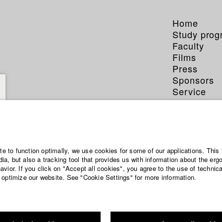
Home
Study pro
Faculty
Films
Press
Sponsors
Service
Tuna 
ite to function optimally, we use cookies for some of our applications. This 
a, but also a tracking tool that provides us with information about the erg
vior. If you click on "Accept all cookies", you agree to the use of technic
Dep. IV - Docu
 optimize our website. See "Cookie Settings" for more information.
Year 2010