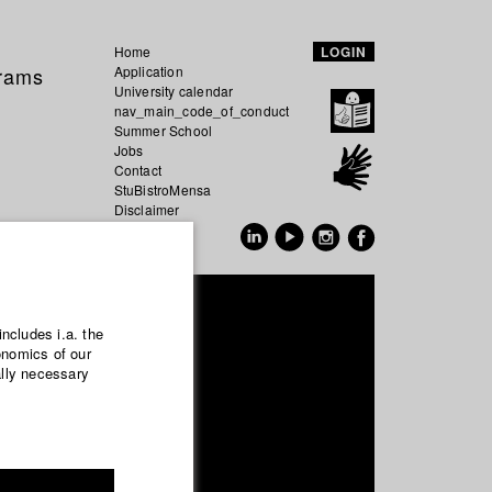
Home
LOGIN
grams
Application
University calendar
nav_main_code_of_conduct
Summer School
Jobs
Contact
StuBistroMensa
Disclaimer
Data safety
GER
EN
Kaptan
includes i.a. the
onomics of our
ally necessary
mentary and TV publishing