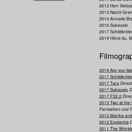
2012 Herr Siebz
2013 Nacht Gre
2014 Armada Biz
2016 Subsuelo
2017 Schildkröt
2019 Hörst du, M
Filmogra
2019 Are you lis
2017 Schildkröt
2017 Tara
Direct
2017 Subsuelo
D
2017 F32.2
Dire
2013 Two at the
Fernsehen und F
2012 Martha and
2012 Existentia
D
2011 The Wrinkl