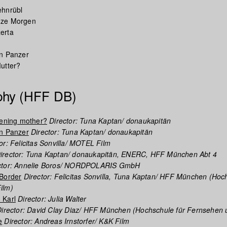
ehnrübl
nze Morgen
erta
en Panzer
utter?
phy (HFF DB)
tening mother?
Director: Tuna Kaptan/ donaukapitän
en Panzer
Director: Tuna Kaptan/ donaukapitän
or: Felicitas Sonvilla/ MOTEL Film
irector: Tuna Kaptan/ donaukapitän, ENERC, HFF München Abt 4
ctor: Annelie Boros/ NORDPOLARIS GmbH
 Border
Director: Felicitas Sonvilla, Tuna Kaptan/ HFF München (Hoch
ilm)
 Karl
Director: Julia Walter
irector: David Clay Diaz/ HFF München (Hochschule für Fernsehen 
e
Director: Andreas Irnstorfer/ K&K Film