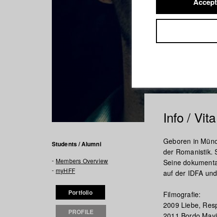
Accept
Info / Vita
Geboren in Münch
Students / Alumni
der Romanistik.
Members Overview
Seine dokumenta
myHFF
auf der IDFA und
Portfolio
Filmografie:
2009 Liebe, Res
PROFILE
2011 Bordo Mavi