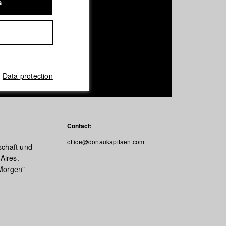
s
Data protection
Contact:
office@donaukapitaen.com
schaft und
Aires.
 Morgen"