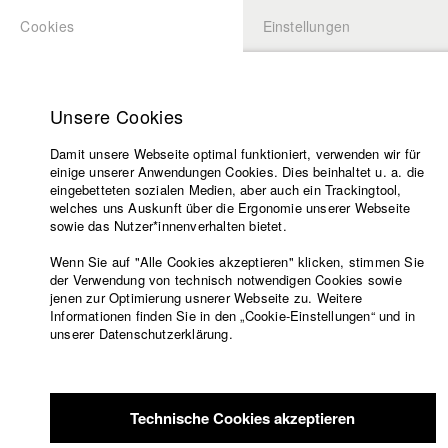
Cookies
Einstellungen
BEWERBUNG
LOGIN
Startseite
Hochschule
Unsere Cookies
Lehrangebot
Damit unsere Webseite optimal funktioniert, verwenden wir für
Lehrende
einige unserer Anwendungen Cookies. Dies beinhaltet u. a. die
Filme
eingebetteten sozialen Medien, aber auch ein Trackingtool,
welches uns Auskunft über die Ergonomie unserer Webseite
Presse
sowie das Nutzer*innenverhalten bietet.
Freundeskreis
Wenn Sie auf "Alle Cookies akzeptieren" klicken, stimmen Sie
Service
der Verwendung von technisch notwendigen Cookies sowie
jenen zur Optimierung usnerer Webseite zu. Weitere
Informationen finden Sie in den „Cookie-Einstellungen“ und in
unserer Datenschutzerklärung.
Englisch
Startseite
Facebook
Bewerbung
Übersicht
meineHFF
Portfolio
Kontakt
Vorlesungsverzeichnis
Technische Cookies akzeptieren
Code of
Vera Drude
Conduct
Abt. IV - Dokumentarfilm und Fernsehpublizistik