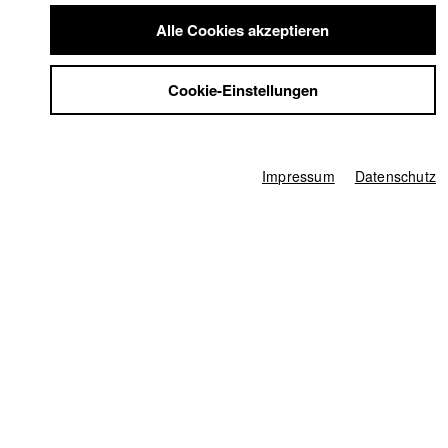
Summer School
Alle Cookies akzeptieren
Jobs
Links / Referenzen
Kontakt
Cookie-Einstellungen
StuBistroMensa
https://www.veradrude.de
Datenschutzerklärung
Datensicherheit
Impressum
Filme in der HFF Datenbank
Impressum
Datenschutz
2019 liebe viele
Regie: Vera Drude (Regie & Buch)/ Maverick
Film, Bähre & Fehring & Maron GbR
2017 Gis
Regie: Narges Kalhor/ wirFILM Bertolone & Ehlayil
GbR
2017 Hero²
Regie: Vera Drude/ Vera Drude Filmproduktion
2011 Frau Nemetz
Regie: Vera Drude/ HFF München
(Hochschule für Fernsehen und Film)
Stell dir vor, es ist Krieg und dein Freund muss hin
Regie:
Vera Drude
Fremde Freunde
Regie: Nina Wesemann, Vera Drude/ HFF
München (Hochschule für Fernsehen und Film)