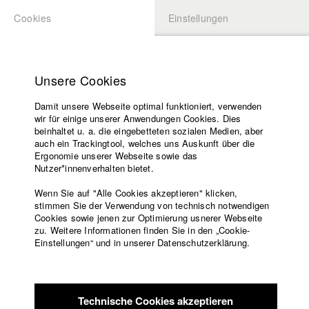
Cookies
Einstellungen
BEWERBUNG
LOGIN
Startseite
Hochschule
Unsere Cookies
Lehrangebot
Damit unsere Webseite optimal funktioniert, verwenden
Lehrende
Studierende / Alumni
wir für einige unserer Anwendungen Cookies. Dies
Filme
beinhaltet u. a. die eingebetteten sozialen Medien, aber
auch ein Trackingtool, welches uns Auskunft über die
Presse
Ergonomie unserer Webseite sowie das
Katharina Ludwig
Freundeskreis
Nutzer*innenverhalten bietet.
Service
Wenn Sie auf "Alle Cookies akzeptieren" klicken,
Abt. III - Kino- und Fernsehfilm |
Jahrgang 2007
stimmen Sie der Verwendung von technisch notwendigen
Cookies sowie jenen zur Optimierung usnerer Webseite
zu. Weitere Informationen finden Sie in den „Cookie-
Englisch
Startseite
Einstellungen“ und in unserer Datenschutzerklärung.
Moritz Hoffmann
Facebook
Bewerbung
Kontakt
Vorlesungsverzeichnis
Abt. III - Kino- und Fernsehfilm |
Jahrgang 2021
Code of
Technische Cookies akzeptieren
Conduct