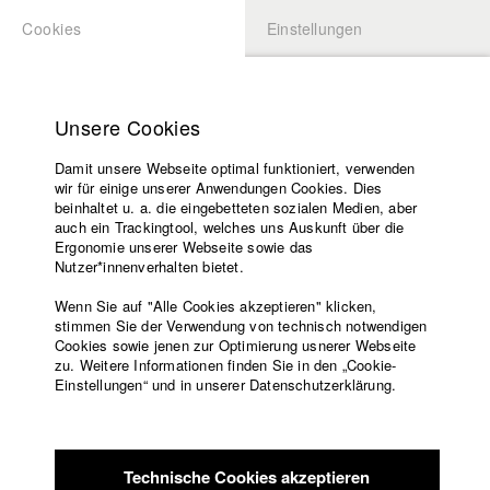
Cookies
Einstellungen
BEWERBUNG
LOGIN
Startseite
Hochschule
Unsere Cookies
Übersicht
meineHFF
Lehrangebot
Damit unsere Webseite optimal funktioniert, verwenden
Lehrende
Ann-Kathrin Jahn
wir für einige unserer Anwendungen Cookies. Dies
Filme
beinhaltet u. a. die eingebetteten sozialen Medien, aber
Abt. VI - Drehbuch
auch ein Trackingtool, welches uns Auskunft über die
Presse
Ergonomie unserer Webseite sowie das
Freundeskreis
Nutzer*innenverhalten bietet.
Filme in der HFF Datenbank
Service
Wenn Sie auf "Alle Cookies akzeptieren" klicken,
2023 Die Brieffreundin
Regie: Sarah Christina Klewes/
stimmen Sie der Verwendung von technisch notwendigen
Cookies sowie jenen zur Optimierung usnerer Webseite
solo:film GmbH
zu. Weitere Informationen finden Sie in den „Cookie-
2023 Versprich mir nichts
Regie: Tim Jenni/ Atem Film GmbH,
Englisch
Startseite
Einstellungen“ und in unserer Datenschutzerklärung.
HFF München (Hochschule für Fernsehen und Film)
Facebook
Bewerbung
2022 Stinkfrucht
Regie: Âni Võ/ HFF München (Hochschule für
Kontakt
Vorlesungsverzeichnis
Fernsehen und Film)
Code of
2020 White Island
Regie: Zhongzixia Yao/ HFF München
Technische Cookies akzeptieren
Conduct